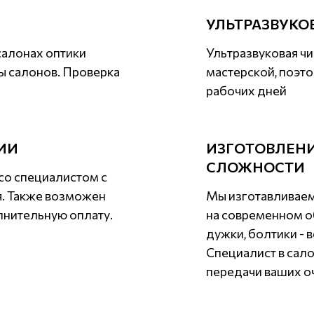
УЛЬТРАЗВУКО
салонах оптики
Ультразвуковая чи
ы салонов. Проверка
мастерской, поэто
рабочих дней
ИИ
ИЗГОТОВЛЕНИ
СЛОЖНОСТИ
со специалистом с
я. Также возможен
Мы изготавливаем
лнительную оплату.
на современном о
дужки, болтики - 
Специалист в сал
передачи ваших оч