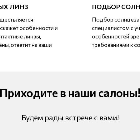
ЫХ ЛИНЗ
ПОДБОР СОЛ
уществляется
Подбор солнцезащ
скажет особенности и
специалистом с у
нтактные линзы,
особенностей зре
ны, ответит на ваши
требованиями к с
Приходите в наши салоны
Будем рады встрече с вами!