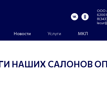
ООО «
620072
8(343
lecur@
Новости
Услуги
МКЛ
ГИ НАШИХ САЛОНОВ О